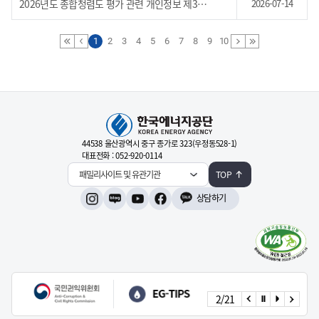
2026년도 종합청렴도 평가 관련 개인정보 제3자 제공사항 알림
2026-07-14
1
2
3
4
5
6
7
8
9
10
44538 울산광역시 중구 종가로 323(우정동528-1)
대표전화 : 052-920-0114
패밀리사이트 및 유관기관
TOP
상담하기
인스타그램
네이버블로그
유튜브
페이스북
2
/
21
이전으로
정지
시작
다음으로