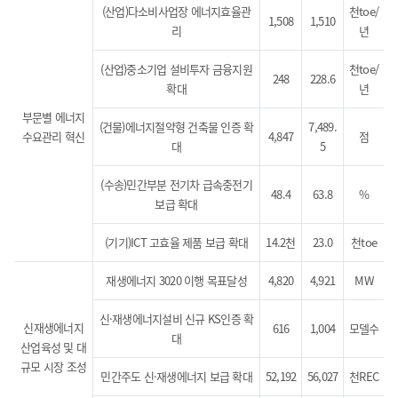
(산업)다소비사업장 에너지효율관
천toe/
1,508
1,510
리
년
(산업)중소기업 설비투자 금융지원
천toe/
248
228.6
확대
년
부문별 에너지
(건물)에너지절약형 건축물 인증 확
7,489.
수요관리 혁신
4,847
점
대
5
(수송)민간부분 전기차 급속충전기
48.4
63.8
%
보급 확대
(기기)ICT 고효율 제품 보급 확대
14.2천
23.0
천toe
재생에너지 3020 이행 목표달성
4,820
4,921
MW
신·재생에너지설비 신규 KS인증 확
신재생에너지
616
1,004
모델수
대
산업육성 및 대
규모 시장 조성
민간주도 신·재생에너지 보급 확대
52,192
56,027
천REC