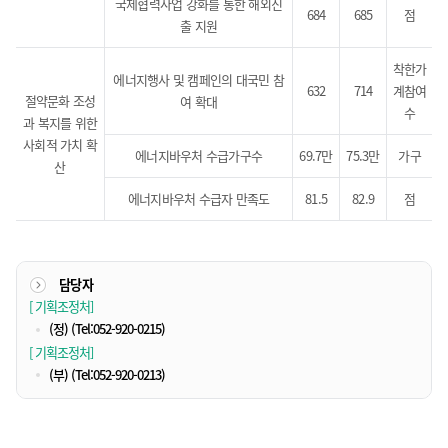
국제협력사업 강화를 통한 해외진
684
685
점
출 지원
착한가
에너지행사 및 캠페인의 대국민 참
632
714
계참여
절약문화 조성
여 확대
수
과 복지를 위한
사회적 가치 확
에너지바우처 수급가구수
69.7만
75.3만
가구
산
에너지바우처 수급자 만족도
81.5
82.9
점
담당자
[ 기획조정처]
(정)
(Tel:052-920-0215)
[ 기획조정처]
(부)
(Tel:052-920-0213)