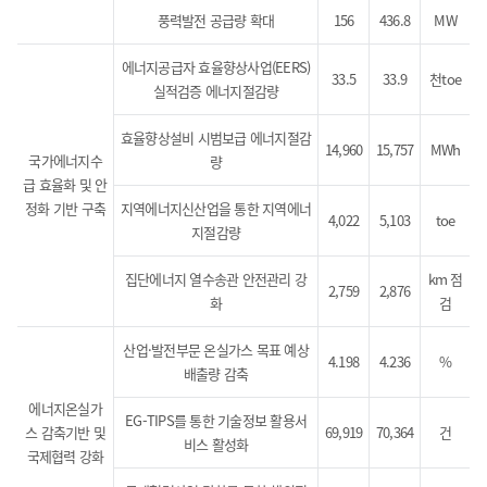
풍력발전 공급량 확대
156
436.8
MW
에너지공급자 효율향상사업(EERS)
33.5
33.9
천toe
실적검증 에너지절감량
효율향상설비 시범보급 에너지절감
14,960
15,757
MWh
국가에너지수
량
급 효율화 및 안
정화 기반 구축
지역에너지신산업을 통한 지역에너
4,022
5,103
toe
지절감량
집단에너지 열수송관 안전관리 강
km 점
2,759
2,876
화
검
산업·발전부문 온실가스 목표 예상
4.198
4.236
%
배출량 감축
에너지온실가
EG-TIPS를 통한 기술정보 활용서
스 감축기반 및
69,919
70,364
건
비스 활성화
국제협력 강화