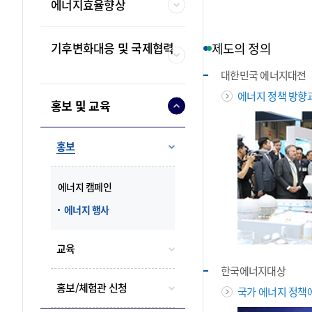
에너지효율향상
지속가능한 에너지 생
하기 위해 최선을 다합
준법경영
기후변화대응 및 국제협력
제도의 정의
자율과 책임을 기반으
대한민국 에너지대전
통해 국민에게 신뢰받
에너지 정책 방향과
다합니다.
홍보 및 교육
홍보
에너지 캠페인
에너지 행사
교육
한국에너지대상
홍보/체험관 신청
국가 에너지 정책