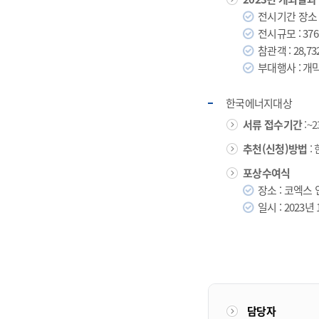
전시기간 장소 : 
전시규모 : 376
참관객 : 28,7
부대행사 : 개
한국에너지대상
서류 접수기간
:~
추천(신청)방법
: 
포상수여식
장소 : 코엑
일시 : 2023년 
담당자