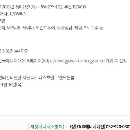
2023년 5월 25일(목) ~ 5월 27일(토), 부산 BEXCO
개사, 1,635부스
32명
막식, VIP투어, 세미나, 도슨트투어, 수출상담, 체험 프로그램 등
23.5.31일(수) 까지
한국에너지대상 홈페이지(https://energyaward.energy.or.kr) 가입 후 신청
스 인터컨티넨탈 서울 파르나스호텔 그랜드볼룸
11월 16일(목)
[ 재생에너지소통처]
(정)
(Tel:(에너지대전) 052-920-030