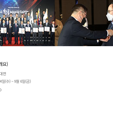
개요)
지대전
 4일(수) ~ 9월 6일(금)
O