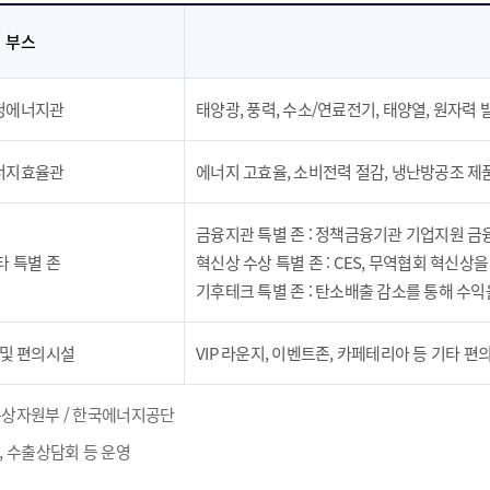
부스
청에너지관
태양광, 풍력, 수소/연료전기, 태양열, 원자력
너지효율관
에너지 고효율, 소비전력 절감, 냉난방공조 제
금융지관 특별 존 : 정책금융기관 기업지원 금융
타 특별 존
혁신상 수상 특별 존 : CES, 무역협회 혁신상
기후테크 특별 존 : 탄소배출 감소를 통해 수
 및 편의시설
VIP 라운지, 이벤트존, 카페테리아 등 기타 편
통상자원부 / 한국에너지공단
 , 수출상담회 등 운영