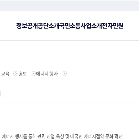
주메뉴로 가기
본문으로 가기
하단으로 가기
정보공개
공단소개
국민소통
사업소개
전자민원
너지복지
공공데이터 제공
공단현황
사이버감사실
에너지효율향상
CI
공단
기후
 교육
홍보
에너지 행사
대한 보장하고 편리하게 이용할
 함께 이끄는 에너지 리더 한국
만족시스템에 대한 소개, 고객
 양·다자 국제협력을 통해 대
공공기관이 이용자에게 공공데이터를 활용할 수 있는
합리적ㆍ효율적 에너지이용 증진과 신재생 에너지 보
민원처리에 관한 법률에 따라 행정기관 등에 특정한
에너지·온실가스 부문의 양·다자 국제협력을 통해
한국에너
한국에
에너지
영합니다.
비스를 이용하세요.
니다.
형태로 제공합니다.
급 촉진 및 산업 활성화를 목적으로 합니다.
행위를 요구하는 사항을 접수합니다.
대외협력 기반을 강화합니다.
상활용 
을 확인
수집·
찾아오시는 길
에너지통계
신재생에너지
고객
자료
제안방
황의 브로셔를 안내해 드립니
록현황을 확인하실 수 있습니다.
름철 및 겨울철 전력 수급
한국에너지공단 오시는 길의 교통수단 정보확인과 지
에너지통계 관련자료, 유가동향, 전력수급실적을 확인
에국내 신·재생에너지 보급 확대와 산업 육성의
항상 고
한국에
 공공데이터를 활용할 수 있는
실현에 기여합니다.
역본부 정보를 안내해 드립니다.
하실 수 있습니다.
일선에서 최선을 다합니다.
서비스를
료를 
채용정보
경영
 각 업무별 담당자를 확인하실
지에 관련된 다양한 정보와 자
신뢰성과 전문성을 바탕으로 공익을 우선하며 사회적
기업정
가치를 실현하는 전문가를 양성합니다.
가는 
윤리경영
인권
등 에너지 행사를 통해 관련 산업 육성 및 대국민 에너지절약 문화 확산