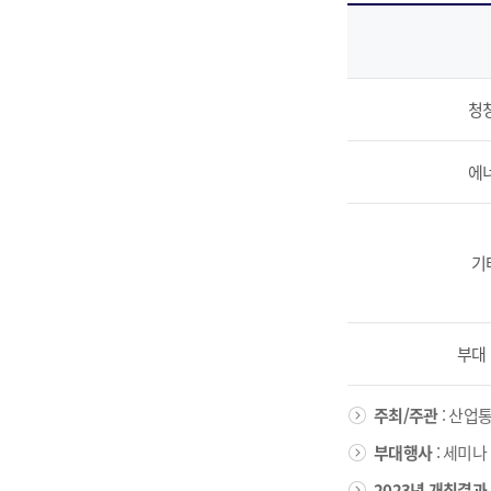
청
에
기
부대
주최/주관
: 산업
부대행사
: 세미나
2023년 개최결과