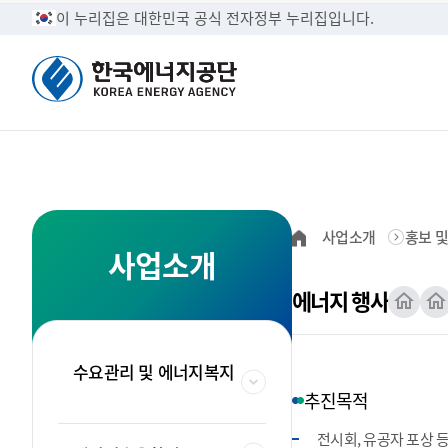
이 누리집은 대한민국 공식 전자정부 누리집입니다.
정보공개
CEO 인사말
고객만족시스템
수요관리 및 에
사업소개
홍보 및
국민들의 알권리를 최
탄소중립과 경제성장을
한국에너지공단의 고객
에너지·온실가스 부문의
사업소개
수 있습니다.
에너지공단 방문을 환
제안,칭찬·불친절 서
외협력 기반을 강화합
브로셔
조달공고
홍보 및 교육
사전정보공개·
에너지 행사
한국에너지공단 공단현
입찰정보, 인쇄업체등
에너지 절약 홍보로 여
정보공개
공단소개
국민소통
사업소개
공공기관이 이용자에게
다.
안정화 및 탄소중립 
조직안내
공공시설 개방
형태로 제공합니다.
국민과 함께 소통하는 한국에너지공단입니다.
한국에너지공단은 온실가스 저감을 유도하고
한국에너지공단 정보공개제도에 대한
수요관리, 효율향상, 기후변화대응,
수요관리 및 에너지복지
신재생에너지 등의 사업안내입니다.
국민의 삶의 질을 제고합니다.
이용안내입니다.
한국에너지공단 조직의
한국에너지공단의 에너
추진목적
수 있습니다.
료를 제공합니다.
ESG경영
전시회, 유공자 포상 