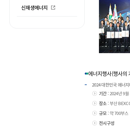
신재생에너지
에너지행사(행사의 
2024 대한민국 에너
기간
: 2024년 9월
장소
: 부산 BEXC
규모
: 약 700부스
전시구성