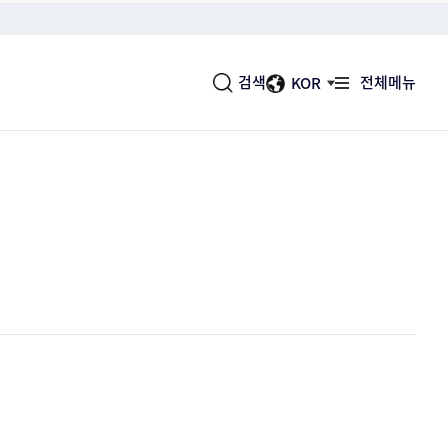
검색
전체메뉴
KOR
사업실명제
소식
변화대응 및 국제협력
국민에게 도움이 되고 여론의 관
지공단의 심벌마크, 로고타입, 시그니처, 색
너지공단의 공지사항, 보도자료, 국민소통함 등
사용현황, 절약실적 및 설비 등의 자료를
심이 높은 사업을 공개
등을 확인하실 수 있습니다.
하실 수 있습니다.
분석하여 기초자료로 활용합니다.
헌장
실
바로가기
객의 입장에서 우리가 제공할 수 있는 최대의
너지공단의 에너지에 관련된 다양한 정보와 자
 이행할 것을 약속 드립니다.
제공합니다.
공시
대표문의전화
보를 투명하게 공시하여 국민여러분에게 다가
052-920-0114
공공기관이 되도록 최선을 다합니다.
경영