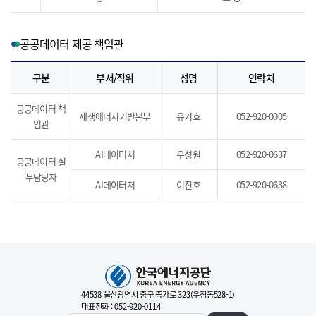
공공데이터 제공 책임관
구분
부서/직위
성명
연락처
공공데이터 책
재생에너지기반본부
유기호
052-920-0005
임관
AI데이터처
우성원
052-920-0637
공공데이터 실
무담당자
AI데이터처
이진호
052-920-0638
44538 울산광역시 중구 종가로 323(우정동528-1)
대표전화 : 052-920-0114