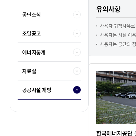
유의사항
지속가능한 에너지 생
하기 위해 최선을 다합
공단소식
준법경영
사용자 귀책사유로 
자율과 책임을 기반으
조달공고
사용자는 시설 이용
통해 국민에게 신뢰받
다합니다.
사용자는 공단의 정
에너지통계
자료실
공공시설 개방
한국에너지공단 