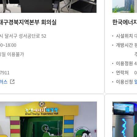
대구경북지역본부 회의실
한국에너지
 달서구 성서공단로 52
시설위치
0~18:00
개방시간
평
휴일 이용불가
이용정원
4
-7911
연락처
0
러스
이용신청