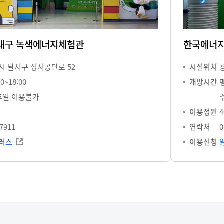
대구 녹색에너지체험관
한국에너지
 달서구 성서공단로 52
시설위치
0~18:00
개방시간
평
휴일 이용불가
이용정원
4
-7911
연락처
0
러스
이용신청