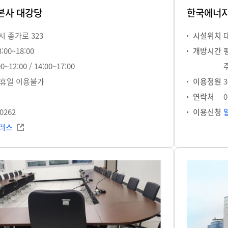
본사 대강당
한국에너지
 종가로 323
시설위치
00~18:00
개방시간
평
~12:00 / 14:00~17:00
공휴일 이용불가
이용정원
3
연락처
0
-0262
이용신청
러스