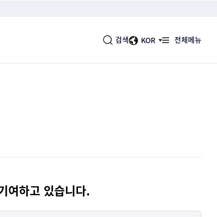
검색
전체메뉴
KOR
사업실명제
소식
변화대응 및 국제협력
국민에게 도움이 되고 여론의 관
지공단의 심벌마크, 로고타입, 시그니처, 색
너지공단의 공지사항, 보도자료, 국민소통함 등
사용현황, 절약실적 및 설비 등의 자료를
심이 높은 사업을 공개
등을 확인하실 수 있습니다.
하실 수 있습니다.
분석하여 기초자료로 활용합니다.
헌장
실
바로가기
객의 입장에서 우리가 제공할 수 있는 최대의
너지공단의 에너지에 관련된 다양한 정보와 자
 이행할 것을 약속 드립니다.
제공합니다.
공시
대표문의전화
기여하고 있습니다.
보를 투명하게 공시하여 국민여러분에게 다가
052-920-0114
공공기관이 되도록 최선을 다합니다.
경영