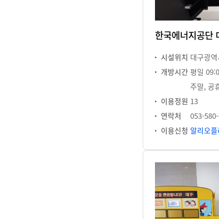
한국에너지공단 
시설위치
대구광역시
개방시간
평일 09:0
주말, 공
이용정원
13
연락처
053-580
이용신청
알리오플