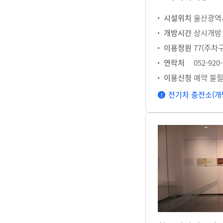
시설위치
울산광역시
개방시간
상시개방
이용정원
77(주차
연락처
052-920
이용신청
예약 불
전기차 충전소(개방