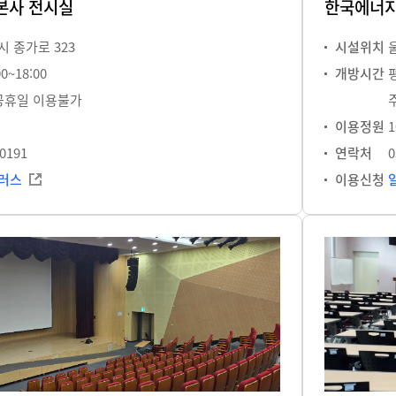
본사 전시실
한국에너지
 종가로 323
시설위치
0~18:00
개방시간
평
공휴일 이용불가
이용정원
1
-0191
연락처
0
러스
이용신청