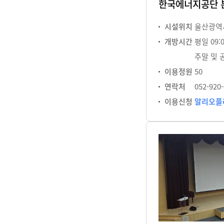
한국에너지공단 
시설위치
울산광역시
개방시간
평일 09:0
주말 및 
이용정원
50
연락처
052-920
이용신청
알리오플