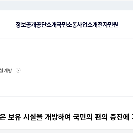
주메뉴로 가기
본문으로 가기
하단으로 가기
정보공개
공단소개
국민소통
사업소개
전자민원
너지복지
공공데이터 제공
공단현황
사이버감사실
에너지효율향상
CI
공단
기후
설 개방
대한 보장하고 편리하게 이용할
 함께 이끄는 에너지 리더 한국
만족시스템에 대한 소개, 고객
 양·다자 국제협력을 통해 대
공공기관이 이용자에게 공공데이터를 활용할 수 있는
합리적ㆍ효율적 에너지이용 증진과 신재생 에너지 보
민원처리에 관한 법률에 따라 행정기관 등에 특정한
에너지·온실가스 부문의 양·다자 국제협력을 통해
한국에너
한국에
에너지
영합니다.
비스를 이용하세요.
니다.
형태로 제공합니다.
급 촉진 및 산업 활성화를 목적으로 합니다.
행위를 요구하는 사항을 접수합니다.
대외협력 기반을 강화합니다.
상활용 
을 확인
수집·
찾아오시는 길
에너지통계
신재생에너지
고객
자료
제안방
황의 브로셔를 안내해 드립니
록현황을 확인하실 수 있습니다.
름철 및 겨울철 전력 수급
한국에너지공단 오시는 길의 교통수단 정보확인과 지
에너지통계 관련자료, 유가동향, 전력수급실적을 확인
에국내 신·재생에너지 보급 확대와 산업 육성의
항상 고
한국에
 공공데이터를 활용할 수 있는
실현에 기여합니다.
역본부 정보를 안내해 드립니다.
하실 수 있습니다.
일선에서 최선을 다합니다.
서비스를
료를 
채용정보
경영
 보유 시설을 개방하여 국민의 편의 증진에 
 각 업무별 담당자를 확인하실
지에 관련된 다양한 정보와 자
신뢰성과 전문성을 바탕으로 공익을 우선하며 사회적
기업정
가치를 실현하는 전문가를 양성합니다.
가는 
윤리경영
인권