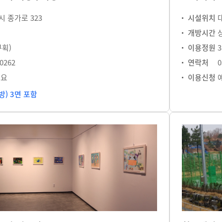
 종가로 323
시설위치
개방시간
구획)
이용정원
-0262
연락처
0
필요
이용신청
) 3면 포함