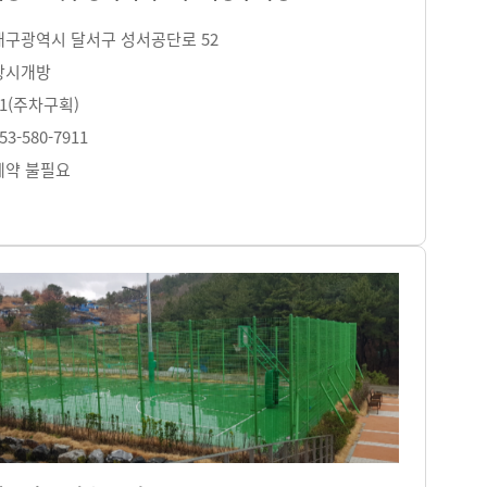
대구광역시 달서구 성서공단로 52
상시개방
31(주차구획)
53-580-7911
예약 불필요