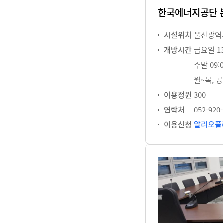
한국에너지공단 
시설위치
울산광역시
개방시간
금요일 13:
주말 09:00
월~목, 
이용정원
300
연락처
052-920
이용신청
알리오플