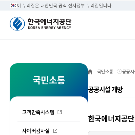
이 누리집은 대한민국 공식 전자정부 누리집입니다.
정보공개
CEO 인사말
고객만족시스템
수요관리 및 에
국민소통
공공시
국민들의 알권리를 최
탄소중립과 경제성장을
한국에너지공단의 고객
에너지·온실가스 부문의
국민소통
수 있습니다.
에너지공단 방문을 환
제안,칭찬·불친절 서
외협력 기반을 강화합
브로셔
조달공고
홍보 및 교육
공공시설 개방
사전정보공개·
한국에너지공단 공단현
입찰정보, 인쇄업체등
에너지 절약 홍보로 여
정보공개
공단소개
국민소통
사업소개
공공기관이 이용자에게
다.
안정화 및 탄소중립 
조직안내
공공시설 개방
형태로 제공합니다.
국민과 함께 소통하는 한국에너지공단입니다.
한국에너지공단은 온실가스 저감을 유도하고
한국에너지공단 정보공개제도에 대한
수요관리, 효율향상, 기후변화대응,
고객만족시스템
한국에너지공단은
신재생에너지 등의 사업안내입니다.
국민의 삶의 질을 제고합니다.
이용안내입니다.
한국에너지공단 조직의
한국에너지공단의 에너
수 있습니다.
료를 제공합니다.
사이버감사실
ESG경영