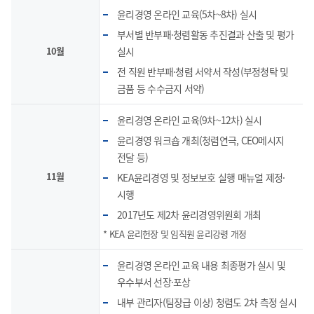
윤리경영 온라인 교육(5차~8차) 실시
부서별 반부패·청렴활동 추진결과 산출 및 평가
10월
실시
전 직원 반부패·청렴 서약서 작성(부정청탁 및
금품 등 수수금지 서약)
윤리경영 온라인 교육(9차~12차) 실시
윤리경영 워크숍 개최(청렴연극, CEO메시지
전달 등)
11월
KEA윤리경영 및 정보보호 실행 매뉴얼 제정·
시행
2017년도 제2차 윤리경영위원회 개최
* KEA 윤리헌장 및 임직원 윤리강령 개정
윤리경영 온라인 교육 내용 최종평가 실시 및
우수부서 선장·포상
내부 관리자(팀장급 이상) 청렴도 2차 측정 실시