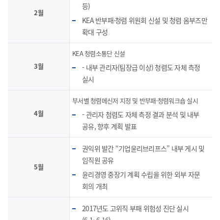
등)
2월
KEA 반부패·청렴 위원회 신설 및 청렴 옴부즈만
확대 구성
KEA 청렴소통단 신설
3월
- 내부 관리자(팀장급 이상) 청렴도 자체 측정
실시
부서별 청렴메신저 지정 및 반부패·청렴워크숍 실시
4월
- 관리자 첨렴도 자체 측정 결과 분석 및 내부
공유, 향후 계획 발표
권익위 발간 “기업윤리브리프스” 내부 게시 및
임직원 공유
5월
윤리경영 중장기 계획 수립을 위한 외부 자문
회의 개최
2017년도 고위직 부패 위험성 진단 실시