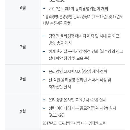
(6.1~6.16)
6월
2017년도 제1회 윤리경영위원회 개최
* 윤리경영 운영방안 논의, 중장기(’17~’19년) 및 17년도
세부 추진계획 확정
경영진 윤리경영 메시지 제작 및 사내 출·퇴근
방송 송출 개시
7월
하계 휴가철 공직기장 점검 강화 (외부강의 신고
실태파악 점검 및 교육 등)
윤리경영 CEO메시지(영상) 제작·전파
8월
전 직원 윤리경영 온라인 서약서 작성 및
자가진단 실시
윤리경영 온라인 교육(1차~4차) 실시
청렴 아이디어 내부 공모전(직원 제안) 실시
9월
(9.11~28)
2017년도 KEA청탁금지법 내부 임직원 교육