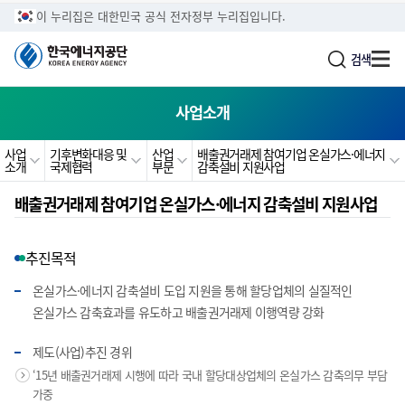
주메뉴로 가기
본문으로 가기
하단으로 가기
이 누리집은 대한민국 공식 전자정부 누리집입니다.
검색
사업소개
사업
기후변화대응 및
산업
배출권거래제 참여기업 온실가스·에너지
소개
국제협력
부문
감축설비 지원사업
배출권거래제 참여기업 온실가스·에너지 감축설비 지원사업
추진목적
온실가스·에너지 감축설비 도입 지원을 통해 할당업체의 실질적인
온실가스 감축효과를 유도하고 배출권거래제 이행역량 강화
제도(사업)추진 경위
‘15년 배출권거래제 시행에 따라 국내 할당대상업체의 온실가스 감축의무 부담
가중