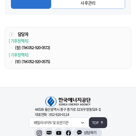
사후관리
담당자
[ 기후정책처]
(정)
(Tel:052-920-0572)
[ 기후정책처]
(부)
(Tel:052-920-0575)
44538 울산광역시 중구 종가로 323(우정동528-1)
대표전화 : 052-920-0114
패밀리사이트 및 유관기관
TOP
상담하기
인스타그램
네이버블로그
유튜브
페이스북