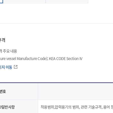
태계 구축으로 국민행복에 기여
맑은 경영, 밝은 공단 한국에너지공단이 만들어 가는
모든 
니다.
데 최선을 다합니다.
책임을
로 한 체계적인 준법경영 활동을
는 공공기관이 되기 위해 최선을
규격
격 주요 내용
ure vessel Manufacture Code); KEA CODE Section IV
이지 이동
번호
00일반사항
적용범위,압력용기의 범위, 관련 기술규격, 용어 정