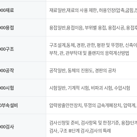
000재료
재료일반,재료의 사용 제한, 허용인장(압축,굽힘,
000용접
용접일반,용접이음, 부위별 용접, 용접시공, 용
구조설계,동체, 경판, 관한, 평판 및 뚜껑판, 신축
000구조
부착, 관, 관부탁대 및 플랜지의 응력계산방법
000공작
공작일반, 동체의 진원도, 경판의 공차
000시험
시험일반, 기계적 시험, 비파괴 시험, 수압시험
00부속설비
압력방출안전장치, 뚜껑의 급속개폐장치, 압력계,
검사신청및 준비, 검사항목 및 한정기준, 용접I단계 검
000검사
검사, 구조 III단계 검사,검사의 특례