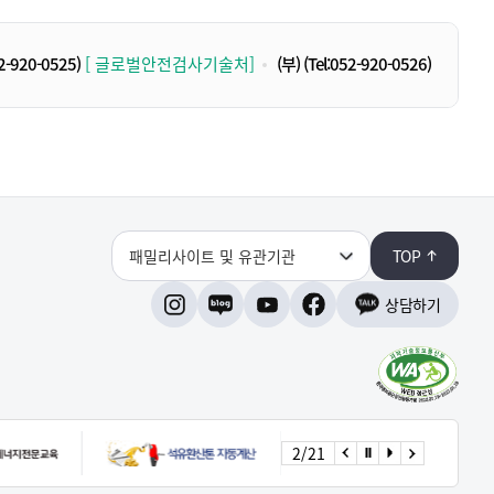
52-920-0525)
[ 글로벌안전검사기술처]
(부)
(Tel:052-920-0526)
패밀리사이트 및 유관기관
TOP
상담하기
인스타그램
네이버블로그
유튜브
페이스북
3
/
21
이전으로
정지
시작
다음으로