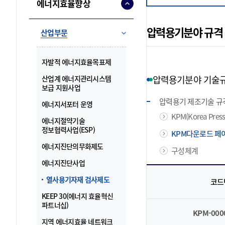
에너지효율향상
지속가능한 에너지 생
하기 위해 최선을 다합
압력용기분야 규격
준법경영
산업부문
자율과 책임을 기반으
통해 국민에게 신뢰받
자발적 에너지효율목표제
다합니다.
압력용기분야 기술
산업계 에너지관리시스템
보급 지원사업
압력용기 제조기술 규
에너지서포터 운영
KPM(Korea Press
에너지절약기술
정보협력사업(ESP)
KPM다운로드 페
에너지진단의무화제도
구성체계
에너지진단사업
열사용기자재 검사제도
코드
KEEP 30(에너지 효율혁신
파트너십)
KPM-00
지역 에너지효율 네트워크