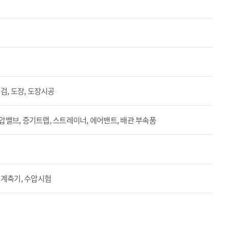
검, 도장, 도장시공
감압밸브, 증기트랩, 스트레이너, 에어밴트, 배관 부속품
 계축기, 수압시험