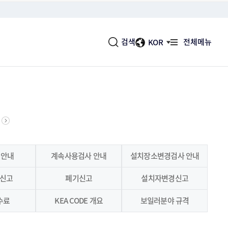
검색
전체메뉴
KOR
사업실명제
소식
변화대응 및 국제협력
국민에게 도움이 되고 여론의 관
지공단의 심벌마크, 로고타입, 시그니처, 색
너지공단의 공지사항, 보도자료, 국민소통함 등
사용현황, 절약실적 및 설비 등의 자료를
심이 높은 사업을 공개
등을 확인하실 수 있습니다.
하실 수 있습니다.
분석하여 기초자료로 활용합니다.
헌장
실
바로가기
 안내
계속사용검사 안내
설치장소변경검사 안내
객의 입장에서 우리가 제공할 수 있는 최대의
너지공단의 에너지에 관련된 다양한 정보와 자
 이행할 것을 약속 드립니다.
제공합니다.
신고
폐기신고
설치자변경신고
공시
대표문의전화
수료
KEA CODE 개요
보일러분야 규격
보를 투명하게 공시하여 국민여러분에게 다가
052-920-0114
공공기관이 되도록 최선을 다합니다.
경영