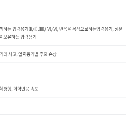
용기(I),(II),(III),(IV),(V), 반응을 목적으로하는압력용기, 성분
를 보유하는 압력용기
기의 사고, 압력용기별 주요 손상
화확평형, 화학반응 속도