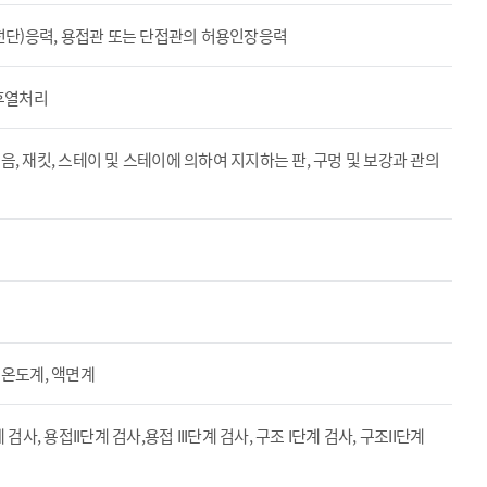
전단)응력, 용접관 또는 단접관의 허용인장응력
접후열처리
이음, 재킷, 스테이 및 스테이에 의하여 지지하는 판, 구멍 및 보강과 관의
 온도계, 액면계
사, 용접II단계 검사,용접 III단계 검사, 구조 I단계 검사, 구조II단계