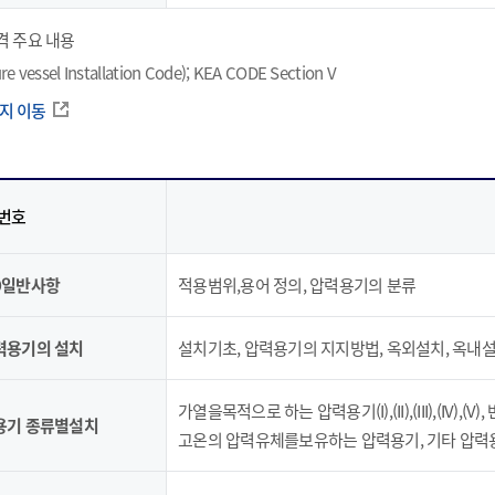
격 주요 내용
re vessel Installation Code); KEA CODE Section V
지 이동
번호
00일반사항
적용범위,용어 정의, 압력용기의 분류
압력용기의 설치
설치기초, 압력용기의 지지방법, 옥외설치, 옥내
가열을목적으로 하는 압력용기(I),(II),(III),(I
력용기 종류별설치
고온의 압력유체를보유하는 압력용기, 기타 압력