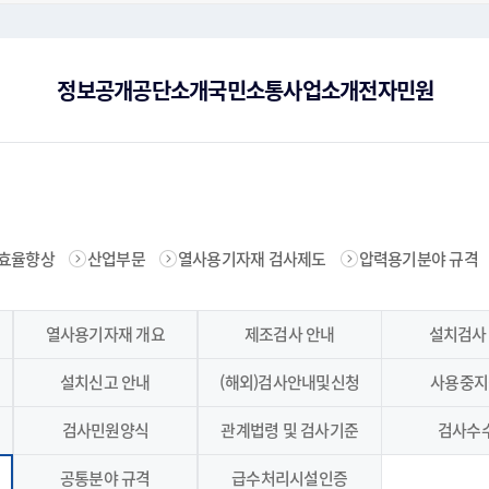
주메뉴로 가기
본문으로 가기
하단으로 가기
정보공개
공단소개
국민소통
사업소개
전자민원
너지복지
공공데이터 제공
공단현황
사이버감사실
에너지효율향상
CI
공단
기후
효율향상
산업부문
열사용기자재 검사제도
압력용기분야 규격
대한 보장하고 편리하게 이용할
 함께 이끄는 에너지 리더 한국
만족시스템에 대한 소개, 고객
 양·다자 국제협력을 통해 대
공공기관이 이용자에게 공공데이터를 활용할 수 있는
합리적ㆍ효율적 에너지이용 증진과 신재생 에너지 보
민원처리에 관한 법률에 따라 행정기관 등에 특정한
에너지·온실가스 부문의 양·다자 국제협력을 통해
한국에너
한국에
에너지
영합니다.
비스를 이용하세요.
니다.
형태로 제공합니다.
급 촉진 및 산업 활성화를 목적으로 합니다.
행위를 요구하는 사항을 접수합니다.
대외협력 기반을 강화합니다.
상활용 
을 확인
수집·
찾아오시는 길
에너지통계
신재생에너지
고객
자료
제안방
열사용기자재 개요
제조검사 안내
설치검사
황의 브로셔를 안내해 드립니
록현황을 확인하실 수 있습니다.
름철 및 겨울철 전력 수급
한국에너지공단 오시는 길의 교통수단 정보확인과 지
에너지통계 관련자료, 유가동향, 전력수급실적을 확인
에국내 신·재생에너지 보급 확대와 산업 육성의
항상 고
한국에
 공공데이터를 활용할 수 있는
실현에 기여합니다.
역본부 정보를 안내해 드립니다.
하실 수 있습니다.
일선에서 최선을 다합니다.
서비스를
료를 
설치신고 안내
(해외)검사안내및신청
사용중지
채용정보
경영
검사민원양식
관계법령 및 검사기준
검사수
 각 업무별 담당자를 확인하실
지에 관련된 다양한 정보와 자
신뢰성과 전문성을 바탕으로 공익을 우선하며 사회적
기업정
가치를 실현하는 전문가를 양성합니다.
가는 
윤리경영
인권
공통분야 규격
급수처리시설인증