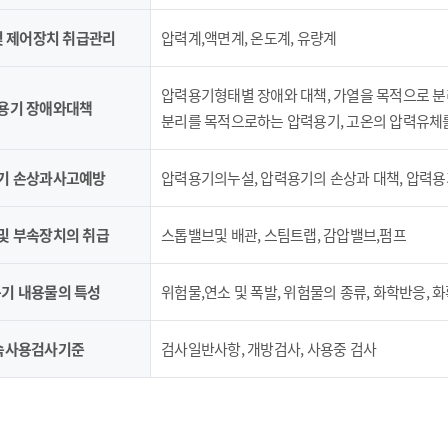
 및 제어장치 취급관리
압력계,액면계, 온도계, 유량계
압력용기형태별 장애와 대책, 가열을 목적으로 분리하는 압력
력용기 장애와대책
분리를 목적으로하는 압력용기, 고온의 압력유체
용기 손상과사고예방
압력용기의누설, 압력용기의 손상과 대책, 압력용
 및 부속장치의 취급
스톱밸브및 배관, 스팀트랩, 감압밸브,펌프
용기 내용물의 특성
위험물,연소 및 폭발, 위험물의 종류, 화학반응, 
계속사용검사기준
검사일반사항, 개방검사, 사용중 검사