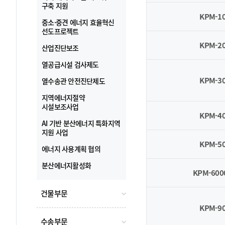
구축 지원
KPM-1
중소·중견 에너지 효율혁신
선도프로젝트
KPM-2
산업진단보조
열공급시설 검사제도
KPM-3
열수송관 안전진단제도
지역에너지절약
시설보조사업
KPM-4
AI 기반 분산에너지 특화지역
지원 사업
KPM-5
에너지 사용계획 협의
분산에너지활성화
KPM-60
건물부문
KPM-9
수송부문