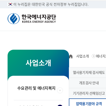
이 누리집은 대한민국 공식 전자정부 누리집입니다.
정보공개
CEO 인사말
고객만족시스템
수요관리 및 에
사업소개
에너지
국민들의 알권리를 최
탄소중립과 경제성장을
한국에너지공단의 고객
에너지·온실가스 부문의
사업소개
수 있습니다.
에너지공단 방문을 환
제안,칭찬·불친절 서
외협력 기반을 강화합
브로셔
조달공고
홍보 및 교육
사전정보공개·
열사용기자재 검사제도
한국에너지공단 공단현
입찰정보, 인쇄업체등
에너지 절약 홍보로 여
정보공개
공단소개
국민소통
사업소개
공공기관이 이용자에게
다.
안정화 및 탄소중립 
개조검사 안내
조직안내
공공시설 개방
형태로 제공합니다.
국민과 함께 소통하는 한국에너지공단입니다.
한국에너지공단은 온실가스 저감을 유도하고
한국에너지공단 정보공개제도에 대한
수요관리, 효율향상, 기후변화대응,
수요관리 및 에너지복지
신재생에너지 등의 사업안내입니다.
국민의 삶의 질을 제고합니다.
이용안내입니다.
기기관리자 선해임신고
한국에너지공단 조직의
한국에너지공단의 에너
수 있습니다.
료를 제공합니다.
ESG경영
압력용기분야 규격