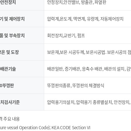
00안전장치
안정장치,안전밸브, 방출관, 파열판
측기 및 제어장치
압력계,온도계, 액면계, 유량계, 자동제어장치
속품 및 부속장치
회전장치,교반기, 펌프
0보온 및 도장
보온재,보온 시공두께, 보온시공법. 보온시공의 점
00배관기술
배관일반, 증기배관, 응축수 배관, 배관의 설치, 
000뚜껑판
뚜껑판의종류, 뚜껑판의 체결방식
0설치검사기준
압력용기의설치, 압력용기 종류별설치, 안전장치,
격 주요 내용
ure vessel Operation Code); KEA CODE Section VI